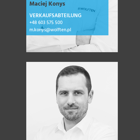
Maciej Konys
VERKAUFSABTEILUNG
+48 603 575 500
m.konys@wolften.pl