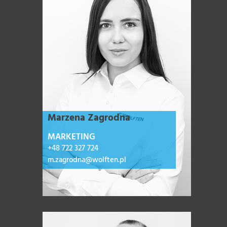
Marzena Zagrodna
MARKETING
+48 722 327 724
m.zagrodna@wolften.pl