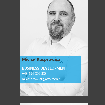
Michał Kasprowicz
BUSINESS DEVELOPMENT
+48 696 309 333
m.kasprowicz@wolften.pl