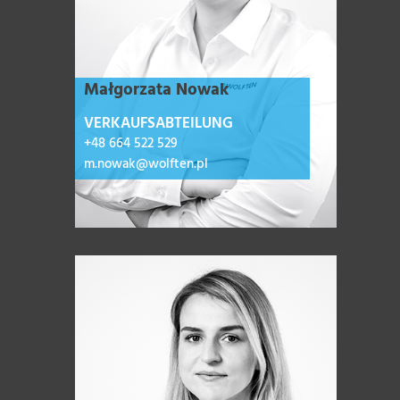
Małgorzata Nowak
VERKAUFSABTEILUNG
+48 664 522 529
m.nowak@wolften.pl