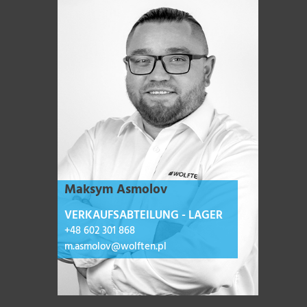
Maksym Asmolov
VERKAUFSABTEILUNG - LAGER
+48 602 301 868
m.asmolov@wolften.pl