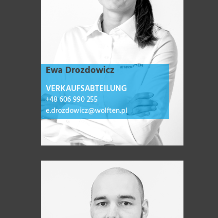
Ewa Drozdowicz
VERKAUFSABTEILUNG
+48 606 990 255
e.drozdowicz@wolften.pl