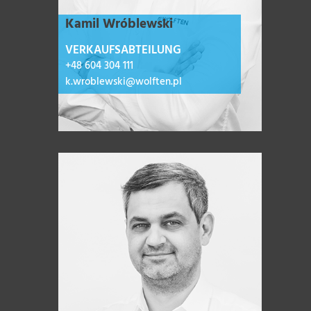
Kamil Wróblewski
VERKAUFSABTEILUNG
+48 604 304 111
k.wroblewski@wolften.pl