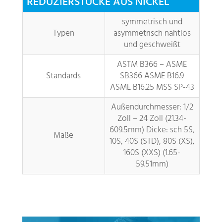
REDUZIERSTÜCKE AUS NICKEL
symmetrisch und
Typen
asymmetrisch nahtlos
und geschweißt
ASTM B366 – ASME
Standards
SB366 ASME B16.9
ASME B16.25 MSS SP-43
Außendurchmesser: 1/2
Zoll – 24 Zoll (21.34-
609.5mm) Dicke: sch 5S,
Maße
10S, 40S (STD), 80S (XS),
160S (XXS) (1.65-
59.51mm)