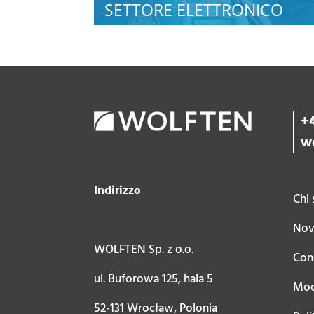
SETTORE ELETTRONICO
+4
w
Indirizzo
Chi
Nov
WOLFTEN Sp. z o.o.
Cond
ul. Buforowa 125, hala 5
Mod
52-131 Wrocław, Polonia