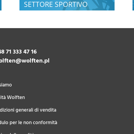
SETTORE SPORTIVO
8 71 333 47 16
olften@wolften.pl
 siamo
ità Wolften
izioni generali di vendita
ulo per le non conformità