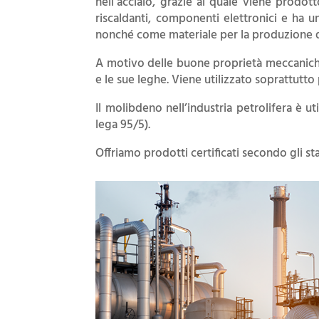
nell’acciaio, grazie al quale viene prodotto
riscaldanti, componenti elettronici e ha u
nonché come materiale per la produzione di 
A motivo delle buone proprietà meccaniche e
e le sue leghe. Viene utilizzato soprattutt
Il molibdeno nell’industria petrolifera è u
lega 95/5).
Offriamo prodotti certificati secondo gli s