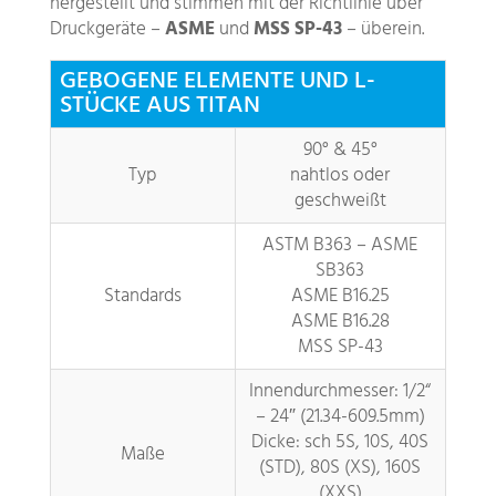
hergestellt und stimmen mit der Richtlinie über
Druckgeräte –
ASME
und
MSS SP-43
– überein.
GEBOGENE ELEMENTE UND L-
STÜCKE AUS TITAN
90° & 45°
Typ
nahtlos oder
geschweißt
ASTM B363 – ASME
SB363
Standards
ASME B16.25
ASME B16.28
MSS SP-43
Innendurchmesser: 1/2“
– 24″ (21.34-609.5mm)
Dicke: sch 5S, 10S, 40S
Maße
(STD), 80S (XS), 160S
(XXS)