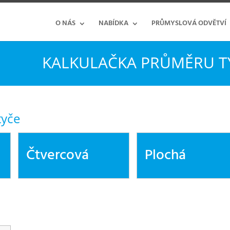
O NÁS
NABÍDKA
PRŮMYSLOVÁ ODVĚTVÍ
KALKULAČKA PRŮMĚRU T
tyče
Čtvercová
Plochá