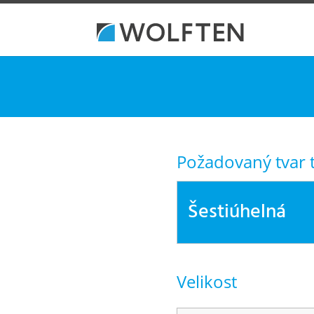
Požadovaný tvar 
Šestiúhelná
Velikost