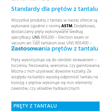
Standardy dla prętów z tantalu
Wszystkie produkty z tantalu w naszej ofercie są
wykonane zgodnie z normą
ASTM
. Dodatkowo,
dostarczamy pręty wykonywane według
specyfikacji
UNS
R05200 – Electron beam or
vacuum-arc cast tantalum oraz UNS R05400 –
Zastosowania prętów z tantalu
Sintered tantalum.
Pręty wykorzystuje się do obróbki skrawaniem –
toczenia, frezowania, wiercenia, czy gwintowania.
Można z nich uzyskiwać dowolne kształty. Ze
względu na bardzo wysoką odporność tantalu na
korozję z prętów wykonuje się m.in. elementy
zaworów, czy układów hydraulicznych.
PRĘTY Z TANTALU