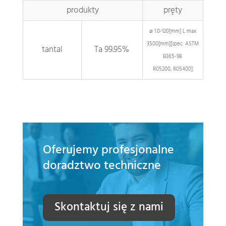
produkty
pręty
⌀ 1.0-120[mm] L max
3500[mm][spec. ASTM
tantal
Ta 99.95%
B365-98
R05200, R05400]
Oferujemy profesjonalne
doradztwo techniczne
Skontaktuj się z nami