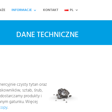
NŻE
INFORMACJE
KONTAKT
PL
DANE TECHNICZNE
rcyjnie czysty tytan oraz
askowników, sztab, śrub,
 dostarczamy produkty i
anym gatunku. Więcej
stopy
.