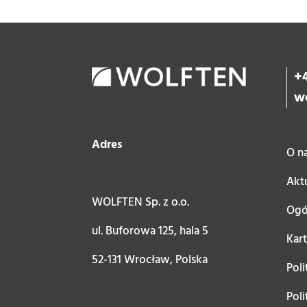
+4
w
Adres
O n
Akt
WOLFTEN Sp. z o.o.
Ogó
ul. Buforowa 125, hala 5
Kar
52-131 Wrocław, Polska
Poli
Pol