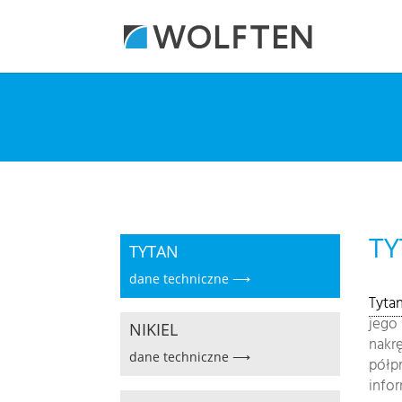
T
TYTAN
dane techniczne ⟶
Tyta
jego 
NIKIEL
nakr
dane techniczne ⟶
półp
infor