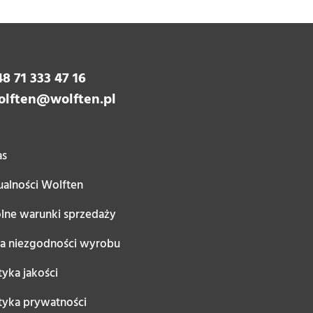
8 71 333 47 16
olften@wolften.pl
as
ualności Wolften
lne warunki sprzedaży
ta niezgodności wyrobu
tyka jakości
ityka prywatności