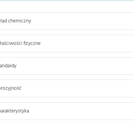
kład chemiczny
aściwości fizyczne
tandardy
orozyjność
arakterystyka