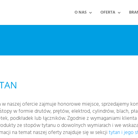
O NAS
OFERTA
BRA
YTAN
n
w naszej ofercie zajmuje honorowe miejsce, sprzedajemy kome
stopy w formie drutów, prętów, elektrod, cylindrów, blach, pł
ętek, podkładek lub łączników. Zgodnie z wymaganiami klienta
rodukty ze stopów tytanu o dowolnych wymiarach i we wskaz
macji na temat naszej oferty znajduje się w sekcji
tytan i jego 