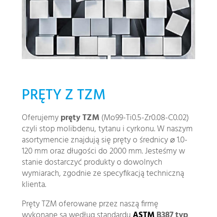
PRĘTY Z TZM
Oferujemy
pręty TZM
(Mo99-Ti0.5-Zr0.08-C0.02)
czyli stop molibdenu, tytanu i cyrkonu. W naszym
asortymencie znajdują się pręty o średnicy ⌀ 1.0-
120 mm oraz długości do 2000 mm. Jesteśmy w
stanie dostarczyć produkty o dowolnych
wymiarach, zgodnie ze specyfikacją techniczną
klienta.
Pręty TZM oferowane przez naszą firmę
wykonane są według standardu
ASTM
B387 typ