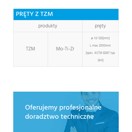
PRĘTY Z TZM
produkty
pręty
⌀ 1.0-120[mm]
L max 2000mm
TZM
Mo-Ti-Zr
[spec. ASTM B387 typ
364]
Oferujemy profesjonalne
doradztwo techniczne